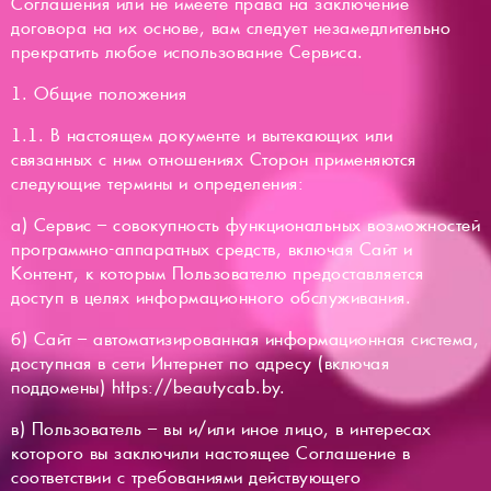
Соглашения или не имеете права на заключение
договора на их основе, вам следует незамедлительно
прекратить любое использование Сервиса.
1. Общие положения
1.1. В настоящем документе и вытекающих или
связанных с ним отношениях Сторон применяются
следующие термины и определения:
а) Сервис – совокупность функциональных возможностей
программно-аппаратных средств, включая Сайт и
Контент, к которым Пользователю предоставляется
доступ в целях информационного обслуживания.
б) Сайт – автоматизированная информационная система,
доступная в сети Интернет по адресу (включая
поддомены) https://beautycab.by.
в) Пользователь – вы и/или иное лицо, в интересах
которого вы заключили настоящее Соглашение в
соответствии с требованиями действующего