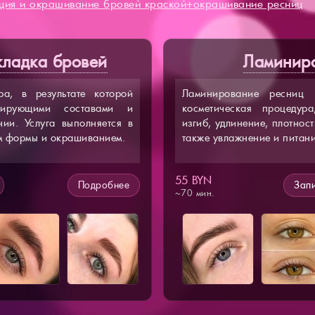
ция и окрашивание бровей краской+окрашивание ресниц
5
кладка бровей
Ламинир
а, в результате которой
Ламинирование ресниц 
сирующими составами и
косметическая процедура
ии. Услуга выполняется в
изгиб, удлинение, плотнос
м формы и окрашиванием.
также увлажнение и питани
55 BYN
Подробнее
Запи
~70 мин.