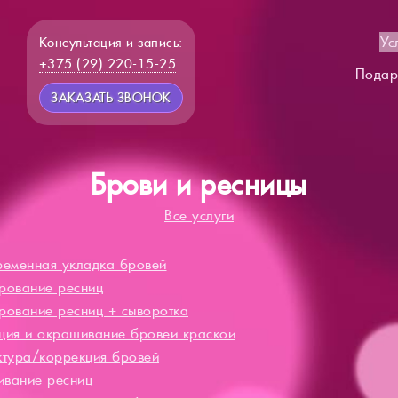
Ус
Консультация и запись:
+375 (29) 220-15-25
Подар
ЗАКАЗАТЬ ЗВОНОК
Брови и ресницы
Все услуги
ременная укладка бровей
5
рование ресниц
5
рование ресниц + сыворотка
6
ция и окрашивание бровей краской
4
ктура/коррекция бровей
3
вание ресниц
1