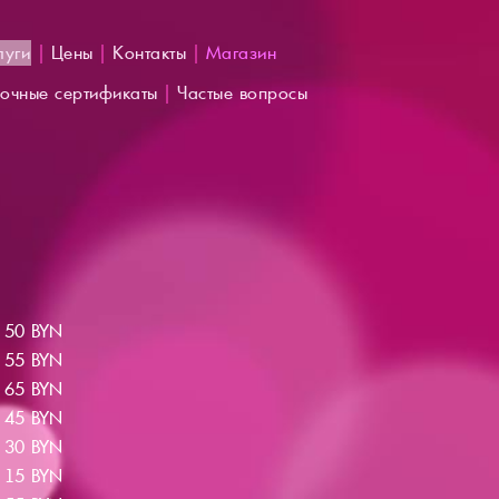
луги
|
Цены
|
Контакты
|
Магазин
очные сертификаты
|
Частые вопросы
0 BYN
5 BYN
5 BYN
5 BYN
0 BYN
5 BYN