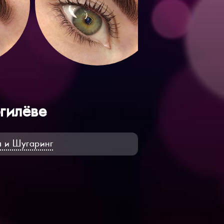
огилёве
я и Шугаринг