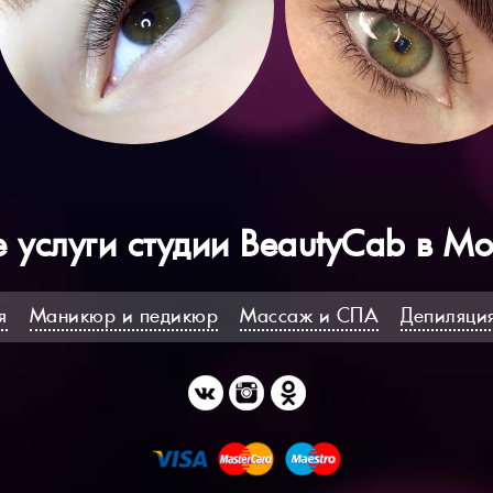
 услуги студии BeautyCab в М
я
Маникюр и педикюр
Массаж и СПА
Депиляци