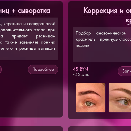
иц + сыворотка
Коррекция и 
к
в, кератина и гиалуроновой
дополнительного этапа при
Подбор анатомической
на придает ресницам
краситель премиум-класс
а также затемняет кончик
недели.
ает его и ресницы выглядят
45 BYN
Подробнее
Запи
~45 мин.