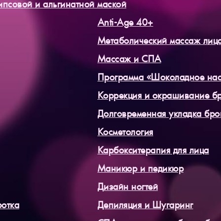
ипсовой и альгинатной маской
Anti-Age 40+
Метаболический массаж лиц
Массаж и СПА
Программа «Шоколадное на
Коррекция и окрашивание бр
Долговременная укладка бро
Косметология
Карбокситерапия для лица
Маникюр и педикюр
Дизайн ногтей
ротка
Депиляция и Шугаринг