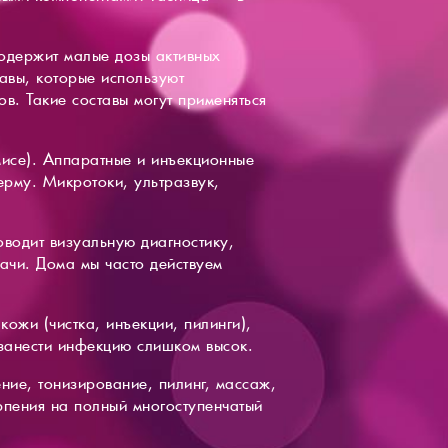
одержит малые дозы активных
авы, которые используют
в. Такие составы могут применяться
исе). Аппаратные и инъекционные
ерму. Микротоки, ультразвук,
оводит визуальную диагностику,
ачи. Дома мы часто действуем
ожи (чистка, инъекции, пилинги),
 занести инфекцию слишком высок.
ние, тонизирование, пилинг, массаж,
рпения на полный многоступенчатый