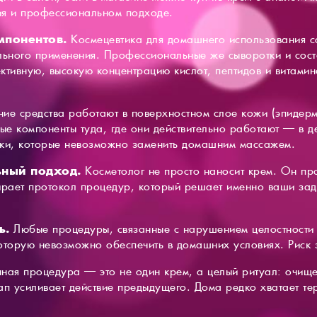
ия и профессиональном подходе.
мпонентов.
Космецевтика для домашнего использования с
льного применения. Профессиональные же сыворотки и сост
ктивную, высокую концентрацию кислот, пептидов и витамино
ие средства работают в поверхностном слое кожи (эпидерм
ные компоненты туда, где они действительно работают — в д
ки, которые невозможно заменить домашним массажем.
ьный подход.
Косметолог не просто наносит крем. Он пр
рает протокол процедур, который решает именно ваши зад
ь.
Любые процедуры, связанные с нарушением целостности к
которую невозможно обеспечить в домашних условиях. Риск
ная процедура — это не один крем, а целый ритуал: очище
ап усиливает действие предыдущего. Дома редко хватает те