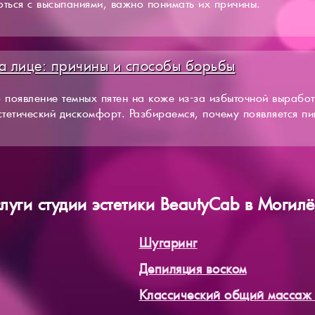
ться с высыпаниями, важно понимать их причины.
а лице: причины и способы борьбы
 появление темных пятен на коже из-за избыточной вырабо
эстетический дискомфорт. Разбираемся, почему появляется пи
луги студии эстетики BeautyCab в Могил
Шугаринг
Депиляция воском
Классический общий массаж 