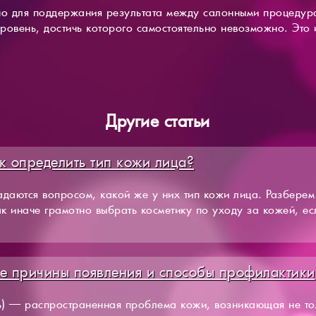
 для поддержания результата между салонными процедур
ровень, достичь которого самостоятельно невозможно. Это и
Другие статьи
к определить тип кожи лица?
даются вопросом, какой же у них тип кожи лица. Разберем 
ак иначе грамотно выбрать косметику по уходу за кожей, е
е причины появления и способы профилактики
ь) — распространенная проблема кожи, возникающая не тол