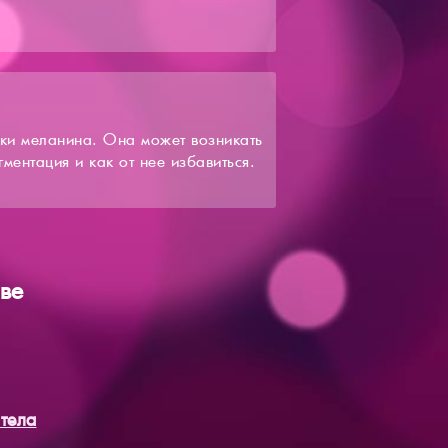
тки меланина. Она может возникать
гментация и как от нее избавиться.
ёве
тела