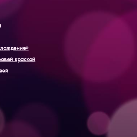
а
слаждение»
овей краской
вей