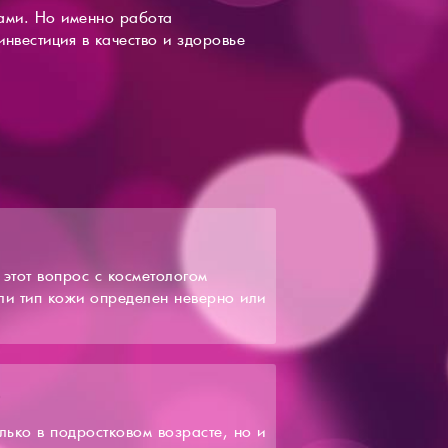
ами. Но именно работа
нвестиция в качество и здоровье
этот вопрос с косметологом
сли тип кожи определен неверно или
ько в подростковом возрасте, но и