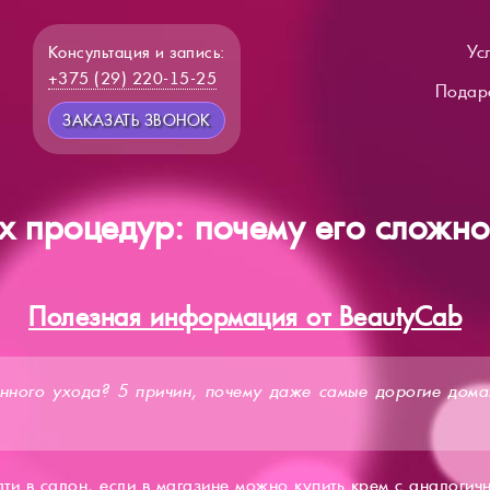
Ус
Консультация и запись:
+375 (29) 220-15-25
Подар
ЗАКАЗАТЬ ЗВОНОК
 процедур: почему его сложно
Полезная информация от BeautyCab
онного ухода? 5 причин, почему даже самые дорогие дома
ти в салон, если в магазине можно купить крем с аналоги