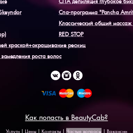
ние
СПА депиляция глубокое бик
Skeyndor
Спа-программа "Pancha Amrit
Классический общий массаж 
юр)
RED STOP
вей краской+окрашивание ресниц
 замедления роста волос
Как попасть в BeautyCab?
Услуги
|
Цены
|
Контакты
|
Частые вопросы
|
Вакансии