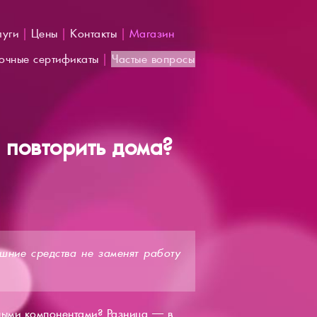
луги
|
Цены
|
Контакты
|
Магазин
очные сертификаты
|
Частые вопросы
 повторить дома?
шние средства не заменят работу
чными компонентами? Разница — в