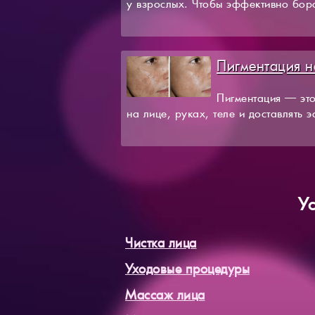
у взрослых. Чтобы эффективно боро
Пигментация н
Пигментация — это
на лице, руках, теле и доставлять 
Ус
Чистка лица
Уходовые процедуры
Массаж лица